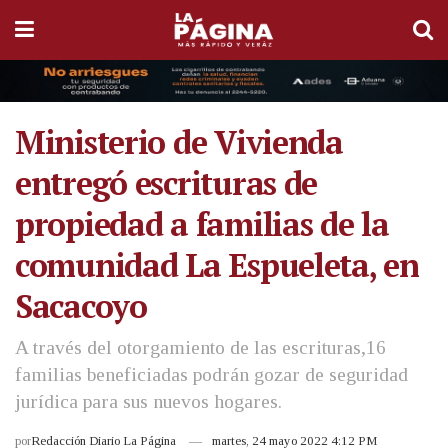
Ministerio de Vivienda
entregó escrituras de
propiedad a familias de la
comunidad La Espueleta, en
Sacacoyo
A través del otorgamiento de las escrituras,16
familias beneficiadas podrán gozar de seguridad
jurídica para sus nuevos hogares.
por
Redacción Diario La Página
martes, 24 mayo 2022 4:12 PM