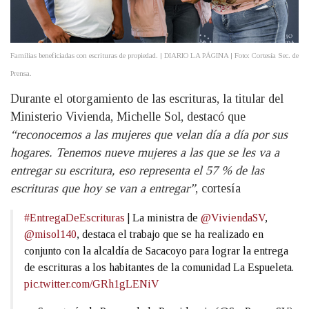
Familias beneficiadas con escrituras de propiedad. | DIARIO LA PÁGINA | Foto: Cortesía Sec. de
Prensa.
Durante el otorgamiento de las escrituras, la titular del
Ministerio Vivienda, Michelle Sol, destacó que
“reconocemos a las mujeres que velan día a día por sus
hogares. Tenemos nueve mujeres a las que se les va a
entregar su escritura, eso representa el 57 % de las
escrituras que hoy se van a entregar”
, cortesía
#EntregaDeEscrituras
| La ministra de
@ViviendaSV
,
@misol140
, destaca el trabajo que se ha realizado en
conjunto con la alcaldía de Sacacoyo para lograr la entrega
de escrituras a los habitantes de la comunidad La Espueleta.
pic.twitter.com/GRh1gLENiV