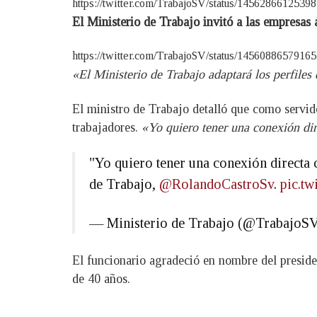
https://twitter.com/TrabajoSV/status/145628661253
El Ministerio de Trabajo invitó a las empresas 
https://twitter.com/TrabajoSV/status/145608865791
«El Ministerio de Trabajo adaptará los perfiles
El ministro de Trabajo detalló que como servid
trabajadores.
«Yo quiero tener una conexión dir
"Yo quiero tener una conexión directa 
de Trabajo,
@RolandoCastroSv
.
pic.t
— Ministerio de Trabajo (@TrabajoS
El funcionario agradeció en nombre del presid
de 40 años.