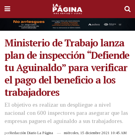
Ministerio de Trabajo lanza
plan de inspección “Defiende
tu Aguinaldo” para verificar
el pago del beneficio a los
trabajadores
El objetivo es realizar un despliegue a nivel
nacional con 600 inspectores para asegurar que las
empresas paguen el aguinaldo a sus trabajadores.
por
Redacción Diario La Página
miércoles, 15 diciembre 2021 10:45 AM