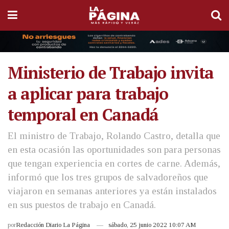
Ministerio de Trabajo invita
a aplicar para trabajo
temporal en Canadá
El ministro de Trabajo, Rolando Castro, detalla que
en esta ocasión las oportunidades son para personas
que tengan experiencia en cortes de carne. Además,
informó que los tres grupos de salvadoreños que
viajaron en semanas anteriores ya están instalados
en sus puestos de trabajo en Canadá.
por
Redacción Diario La Página
sábado, 25 junio 2022 10:07 AM