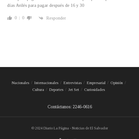
días Avilés para pagar después de 16 y 30
0
0
Responder
Nacionales
Internacionales
Entrevistas
Empresarial
Opinión
Cultura
Deportes
Jet Set
Curiosidades
Contáctanos: 2246-0616
© 2024 Diario La Página - Noticias de El Salvador