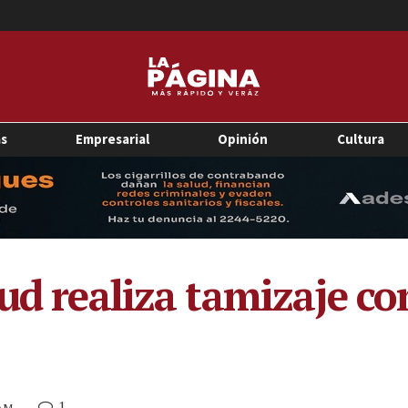
as
Empresarial
Opinión
Cultura
lud realiza tamizaje c
1
 AM