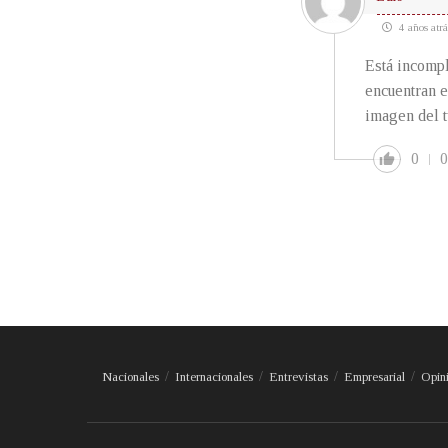
4 años atrá
Está incompl
encuentran e
imagen del t
0
0
Nacionales
Internacionales
Entrevistas
Empresarial
Opin