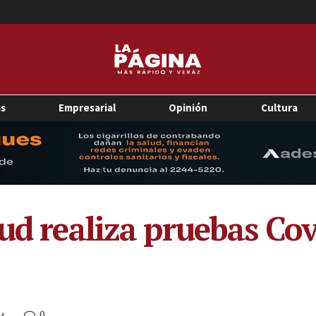
as
Empresarial
Opinión
Cultura
lud realiza pruebas Co
0
AM