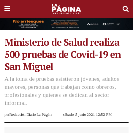
Ministerio de Salud realiza
500 pruebas de Covid-19 en
San Miguel
A la toma de pruebas asistieron jóvenes, adultos
mayores, personas que trabajan como obreros,
profesionales y quienes se dedican al sector
informal.
por
Redacción Diario La Página
sábado, 5 junio 2021 12:52 PM