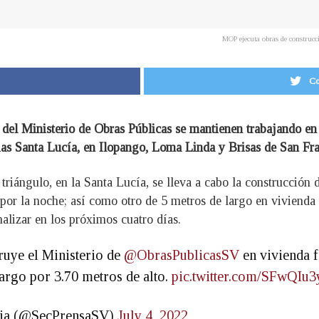
MOP ejecuta obras de construc
Co
 del Ministerio de Obras Públicas se mantienen trabajando en 
ias Santa Lucía, en Ilopango, Loma Linda y Brisas de San Fran
triángulo, en la Santa Lucía, se lleva a cabo la construcción
o por la noche; así como otro de 5 metros de largo en vivienda
nalizar en los próximos cuatro días.
ruye el Ministerio de
@ObrasPublicasSV
en vivienda f
largo por 3.70 metros de alto.
pic.twitter.com/SFwQIu
ncia (@SecPrensaSV)
July 4, 2022