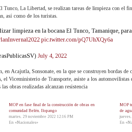
l Tunco, La Libertad, se realizan tareas de limpieza con el f
n, así como de los turistas.
izar limpieza en la bocana El Tunco, Tamanique, para 
lanInvernal2022
pic.twitter.com/pQ7UhXQy6a
rasPublicasSV)
July 4, 2022
an, en Acajutla, Sonsonate, en la que se construyen bordas d
el Viceministerio de Transporte, asiste a los automovilistas q
s las obras realizadas alcanzan resistencia
MOP en fase final de la construcción de obras en
MOP tra
comunidad Belén, Ilopango
de agu
martes, 29 noviembre 2022 12:16 PM
jueves
En «Nacionales»
En «Na