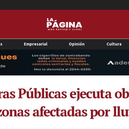
as
Empresarial
Opinión
Cultura
as Públicas ejecuta ob
onas afectadas por llu