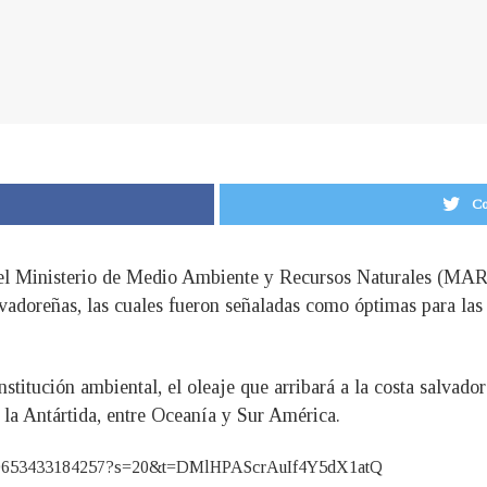
Co
 el Ministerio de Medio Ambiente y Recursos Naturales (MAR
alvadoreñas, las cuales fueron señaladas como óptimas para la
nstitución ambiental, el oleaje que arribará a la costa salvad
 a la Antártida, entre Oceanía y Sur América.
96889653433184257?s=20&t=DMlHPAScrAuIf4Y5dX1atQ