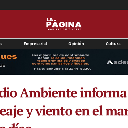
as
Empresarial
Opinión
Cultura
edio Ambiente informa
eaje y viento en el ma