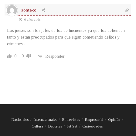
sonteco
6 años atrás
Los jueses son los jefes de los de lincuentes ya que los defienden
tanto y estan preocupados para que sigan cometiendo delitos y
crimenes .
0
0
Responder
Nacionales
Internacionales
Entrevistas
Empresarial
Opinión
Cultura
Deportes
Jet Set
Curiosidades