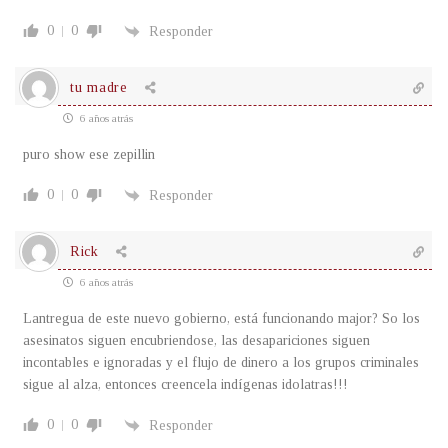
0
0
Responder
tu madre
6 años atrás
puro show ese zepillin
0
0
Responder
Rick
6 años atrás
Lantregua de este nuevo gobierno, está funcionando major? So los
asesinatos siguen encubriendose, las desapariciones siguen
incontables e ignoradas y el flujo de dinero a los grupos criminales
sigue al alza, entonces creencela indígenas idolatras!!!
0
0
Responder