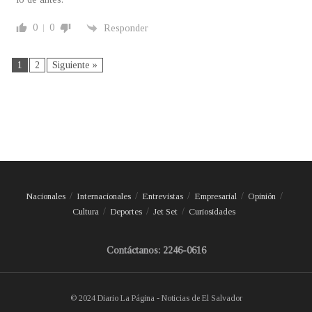
0
0
Responder
1
2
Siguiente »
Nacionales
Internacionales
Entrevistas
Empresarial
Opinión
Cultura
Deportes
Jet Set
Curiosidades
Contáctanos: 2246-0616
© 2024 Diario La Página - Noticias de El Salvador