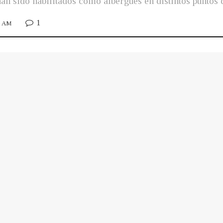
an sido habilitados como albergues en distintos puntos 
1
17 AM