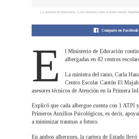
La ministra de Educación, Carla Hananía,visita el centro escolar Repúbl
Comparte en Facebook
E
l Ministerio de Educación contin
albergadas en 82 centros escolar
La ministra del ramo, Carla Hana
Centro Escolar Cantón El Majahua
asesores técnicos de Atención en la Primera In
Explicó que cada albergue cuenta con 1 ATPI y c
Primeros Auxilios Psicológicos, es decir, apoya
a minimizar traumas a futuro.
En ambos albergues, la cartera de Estado llevó 