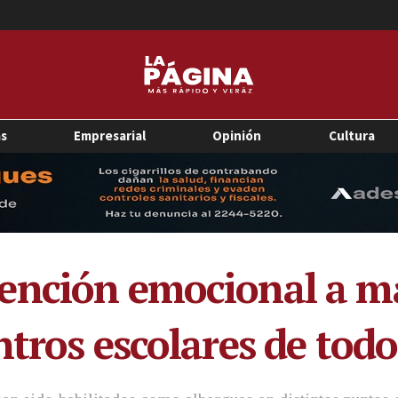
as
Empresarial
Opinión
Cultura
ención emocional a má
tros escolares de todo 