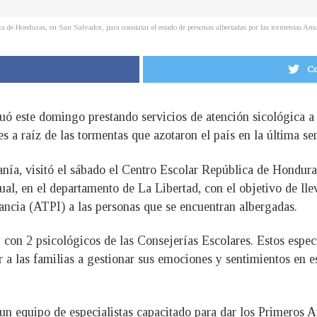
ica de Honduras, en San Salvador, para constatar el estado de personas albertadas por las tormentas 
Co
uó este domingo prestando servicios de atención sicológica a
es a raíz de las tormentas que azotaron el país en la última s
nía, visitó el sábado el Centro Escolar República de Hondura
l, en el departamento de La Libertad, con el objetivo de llev
fancia (ATPI) a las personas que se encuentran albergadas.
on 2 psicológicos de las Consejerías Escolares. Estos especia
r a las familias a gestionar sus emociones y sentimientos en 
un equipo de especialistas capacitado para dar los Primeros A