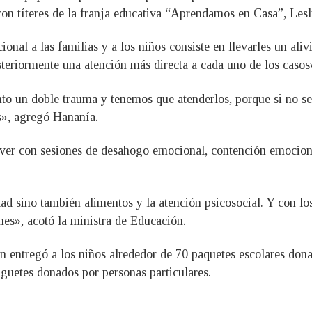
 con títeres de la franja educativa “Aprendamos en Casa”, Les
nal a las familias y a los niños consiste en llevarles un alivio
teriormente una atención más directa a cada uno de los casos»
o un doble trauma y tenemos que atenderlos, porque si no se
s», agregó Hananía.
 ver con sesiones de desahogo emocional, contención emociona
d sino también alimentos y la atención psicosocial. Y con los
nes», acotó la ministra de Educación.
 entregó a los niños alrededor de 70 paquetes escolares do
uetes donados por personas particulares.