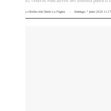
82 centros educativos del sistema público h
por
Redacción Diario La Página
domingo, 7 junio 2020 11: