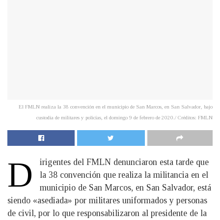
El FMLN realiza la 38 convención en el municipio de San Marcos, en San Salvador, bajo
custodia de militares y policías, el domingo 9 de febrero de 2020./ Créditos: FMLN
D
irigentes del FMLN denunciaron esta tarde que
la 38 convención que realiza la militancia en el
municipio de San Marcos, en San Salvador, está
siendo «asediada» por militares uniformados y personas
de civil, por lo que responsabilizaron al presidente de la