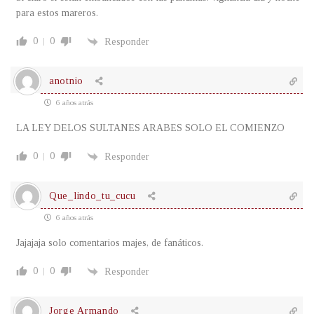
para estos mareros.
0
0
Responder
anotnio
6 años atrás
LA LEY DELOS SULTANES ARABES SOLO EL COMIENZO
0
0
Responder
Que_lindo_tu_cucu
6 años atrás
Jajajaja solo comentarios majes, de fanáticos.
0
0
Responder
Jorge Armando