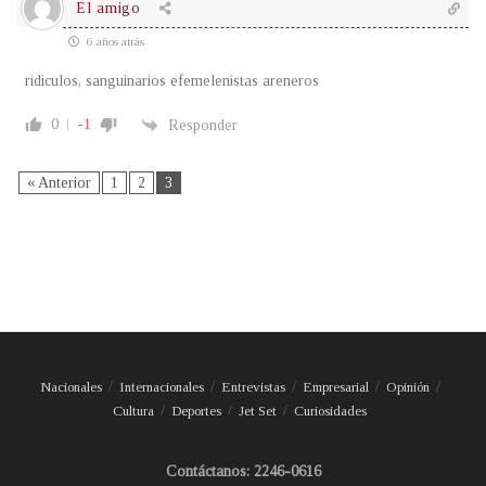
El amigo
6 años atrás
ridiculos, sanguinarios efemelenistas areneros
0
-1
Responder
« Anterior
1
2
3
Nacionales
Internacionales
Entrevistas
Empresarial
Opinión
Cultura
Deportes
Jet Set
Curiosidades
Contáctanos: 2246-0616