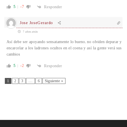
5
-7
Responder
Jose JoseGerardo
7 años atrás
Así debe ser apoyando sensatamente lo bueno, no olviden depurar y
encarcelar a los ladrones ocultos en el coena y así la gente verá sus
cambios
5
-2
Responder
1
2
3
…
6
Siguiente »