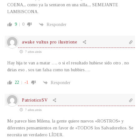
COENA,,, como ya la sentaron en una silla,,,, SEMEJANTE
LAMBISCONA.
9
0
Responder
awake vultus pro ilustrione
7 años atrás
Hay hija te van a matar …, o si el resultado hubiese sido otro , no
dirias eso , sos tan falsa como tus bubbies….
22
-1
Responder
PatrioticoSV
7 años atrás
Me parece bien Milena, la gente quiere nuevos «ROSTROS» y
diferentes pensamientos en favor de «TODOS los Salvadoreños. Se
necesita un verdadero LÍDER.