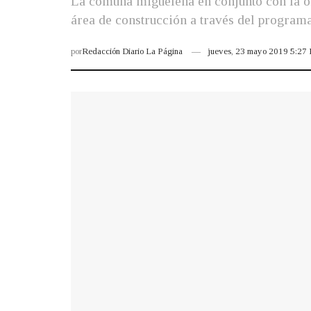
La comuna migueleña en conjunto con la or
área de construcción a través del program
por
Redacción Diario La Página
jueves, 23 mayo 2019 5:27