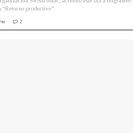
ganización Swisscontac, acreditó este día a migrantes 
a “Retorno productivo”.
2
 PM