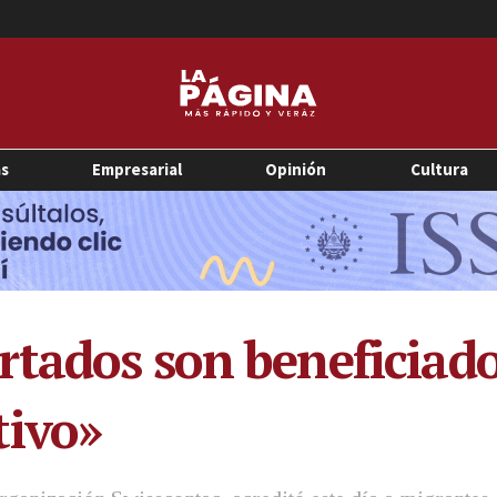
as
Empresarial
Opinión
Cultura
rtados son beneficiad
tivo»