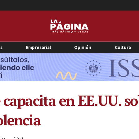
as
Empresarial
Opinión
Cultura
 capacita en EE.UU. so
olencia
0
 PM