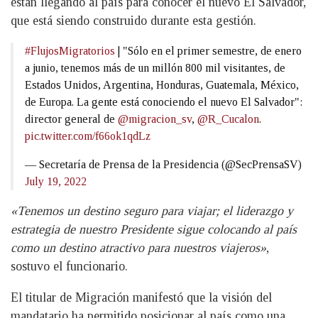
están llegando al país para conocer el nuevo El Salvador,
que está siendo construido durante esta gestión.
#FlujosMigratorios
| "Sólo en el primer semestre, de enero
a junio, tenemos más de un millón 800 mil visitantes, de
Estados Unidos, Argentina, Honduras, Guatemala, México,
de Europa. La gente está conociendo el nuevo El Salvador":
director general de
@migracion_sv
,
@R_Cucalon
.
pic.twitter.com/f66ok1qdLz
— Secretaría de Prensa de la Presidencia (@SecPrensaSV)
July 19, 2022
«Tenemos un destino seguro para viajar; el liderazgo y
estrategia de nuestro Presidente sigue colocando al país
como un destino atractivo para nuestros viajeros»
,
sostuvo el funcionario.
El titular de Migración manifestó que la visión del
mandatario ha permitido posicionar al país como una