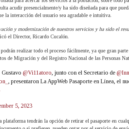
lada para acercar los servicios a la población, sobre todo pa
culta acudir presencialmente/y ha sido diseñada para que pue
 la interacción del usuario sea agradable e intuitiva.
ación y modernización de nuestros servicios y ha sido el resu
icó el Director, Ricardo Cucalón.
podrán realizar todo el proceso fácilmente, ya que gran parte 
atos de Migración y del Registro Nacional de las Personas N
, Gustavo
@Vi11atoro
, junto con el Secretario de
@Inn
on_
, presentaron La AppWeb Pasaporte en Línea, el nue
4
ember 5, 2023
la plataforma tendrán la opción de retirar el pasaporte en cua
 documento o si prefieren, pueden optar por el servicio de env