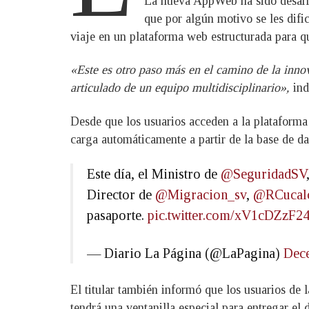
La nueva AppWeb ha sido desarrol
que por algún motivo se les difi
viaje en un plataforma web estructurada para que
«Este es otro paso más en el camino de la innov
articulado de un equipo multidisciplinario»,
ind
Desde que los usuarios acceden a la plataforma 
carga automáticamente a partir de la base de d
Este día, el Ministro de
@SeguridadSV
Director de
@Migracion_sv
,
@RCucal
pasaporte.
pic.twitter.com/xV1cDZzF2
— Diario La Página (@LaPagina)
Dec
El titular también informó que los usuarios de 
tendrá una ventanilla especial para entregar el