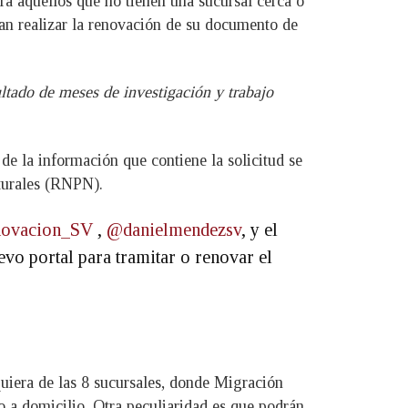
ra aquellos que no tienen una sucursal cerca o
dan realizar la renovación de su documento de
ltado de meses de investigación y trabajo
de la información que contiene la solicitud se
aturales (RNPN).
ovacion_SV
,
@danielmendezsv
, y el
vo portal para tramitar o renovar el
lquiera de las 8 sucursales, donde Migración
ío a domicilio. Otra peculiaridad es que podrán