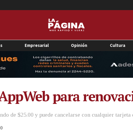
as
Empresarial
Opinión
Cultura
 AppWeb para renovaci
endo de $25.00 y puede cancelarse con cualquier tarjeta 
0