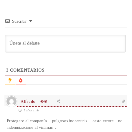
Suscribir
3
COMENTARIOS
Alfredo - ֍֍ .-
5 años atrás
Protegere al companía….pulgosos inocentinis….casto errore…no
indemnizacione al victimari….