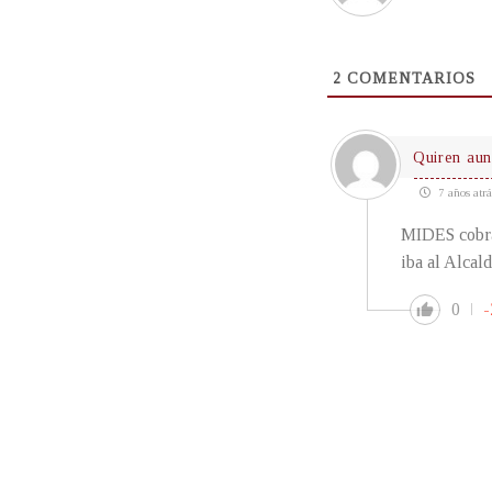
2
COMENTARIOS
Quiren aun
7 años atrá
MIDES cobrab
iba al Alcald
0
-