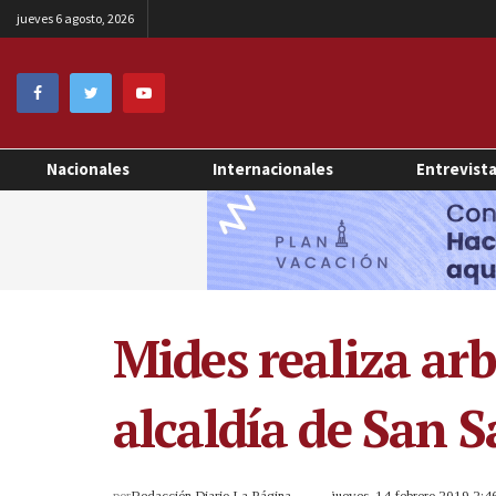
jueves 6 agosto, 2026
Nacionales
Internacionales
Entrevist
Mides realiza arb
alcaldía de San 
por
Redacción Diario La Página
jueves, 14 febrero 2019 2: