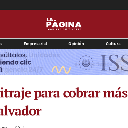
as
Empresarial
Opinión
Cultura
itraje para cobrar más
Salvador
2
46 PM