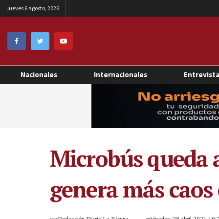
jueves 6 agosto, 2026
Nacionales
Internacionales
Entrevist
Microbús queda a
genera más caos 
por
Redacción Diario La Página
miércoles, 28 abril 2021 10