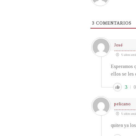
3
COMENTARIOS
José
5 años atrá
Esperamos qu
ellos se les
3
0
pelicano
5 años atrá
quiten ya los