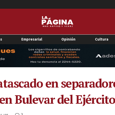
as
Empresarial
Opinión
Cultura
tascado en separadores
en Bulevar del Ejércit
3
:21 AM