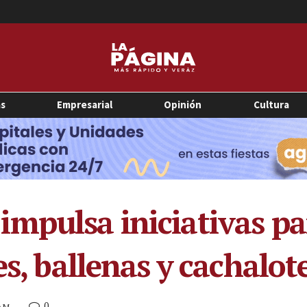
as
Empresarial
Opinión
Cultura
mpulsa iniciativas pa
es, ballenas y cachalot
0
 AM