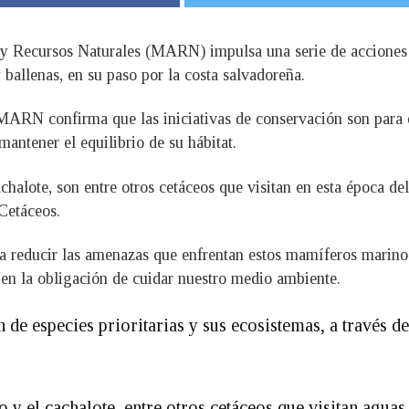
y Recursos Naturales (MARN) impulsa una serie de acciones p
y ballenas, en su paso por la costa salvadoreña.
ARN confirma que las iniciativas de conservación son para es
antener el equilibrio de su hábitat.
chalote, son entre otros cetáceos que visitan en esta época de
Cetáceos.
reducir las amenazas que enfrentan estos mamíferos marinos y
 en la obligación de cuidar nuestro medio ambiente.
 de especies prioritarias y sus ecosistemas, a través 
o y el cachalote, entre otros cetáceos que visitan agu