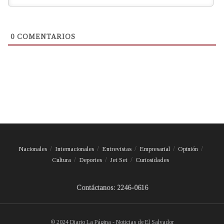
0
COMENTARIOS
Nacionales
Internacionales
Entrevistas
Empresarial
Opinión
Cultura
Deportes
Jet Set
Curiosidades
Contáctanos: 2246-0616
© 2024 Diario La Página - Noticias de El Salvador