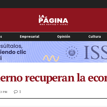
as
Empresarial
Opinión
Cultura
erno recuperan la eco
1
:43 PM