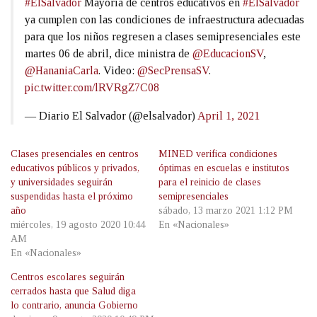
#ElSalvador
Mayoría de centros educativos en
#ElSalvador
ya cumplen con las condiciones de infraestructura adecuadas
para que los niños regresen a clases semipresenciales este
martes 06 de abril, dice ministra de
@EducacionSV
,
@HananiaCarla
. Video:
@SecPrensaSV
.
pic.twitter.com/lRVRgZ7C08
— Diario El Salvador (@elsalvador)
April 1, 2021
Clases presenciales en centros
MINED verifica condiciones
educativos públicos y privados,
óptimas en escuelas e institutos
y universidades seguirán
para el reinicio de clases
suspendidas hasta el próximo
semipresenciales
año
sábado, 13 marzo 2021 1:12 PM
miércoles, 19 agosto 2020 10:44
En «Nacionales»
AM
En «Nacionales»
Centros escolares seguirán
cerrados hasta que Salud diga
lo contrario, anuncia Gobierno