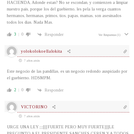
HACIENDA, Adonde estan? No se escondan, y comienzen a limpiar
nuestro pais, porque los del guebierno, les pela la verga cuantos
hermanos, hermanas, primos, tios, papas, mamas, son asesinados
todos los dias. Nada Mas.
3
0
Responder
Ver Respuestas
(1)
yolokolokoellalokita
7 años atrás
Este negocio de las pandillas, es un negocio redondo auspiciado por
el guebierno. HDSMPM.
2
0
Responder
VICTORINO
7 años atrás
URGE UNA LEY ;;;;[[[FUERTE PERO MUY FUERTE]]]LE
PREGUNTO A EL PRESIDENTE SANCHES CEREN Y A TODOS