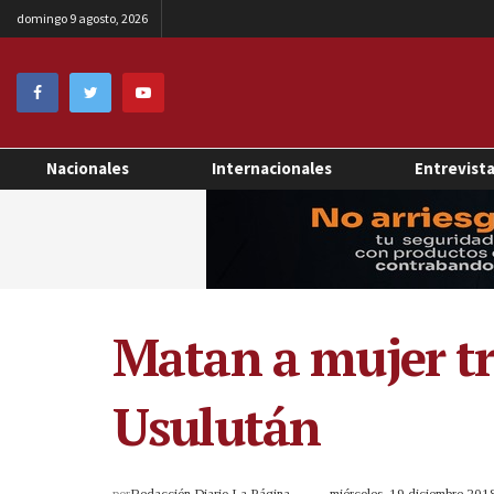
domingo 9 agosto, 2026
Nacionales
Internacionales
Entrevist
Matan a mujer tr
Usulután
por
Redacción Diario La Página
miércoles, 19 diciembre 20