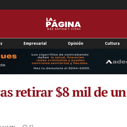
as
Empresarial
Opinión
Cultura
as retirar $8 mil de u
17
18 4:18 PM