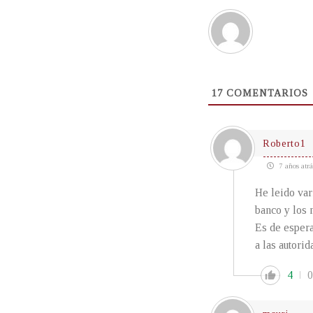
17
COMENTARIOS
Roberto1
7 años atrá
He leido var
banco y los 
Es de espera
a las autori
4
0