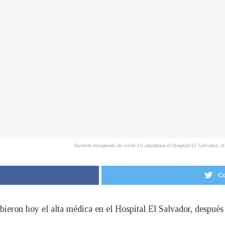
Paciente recuperado de covid-19 abandona el Hospital El Salvador, 
Co
ibieron hoy el alta médica en el Hospital El Salvador, despué