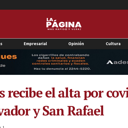
as
Empresarial
Opinión
Cultura
recibe el alta por cov
vador y San Rafael
1