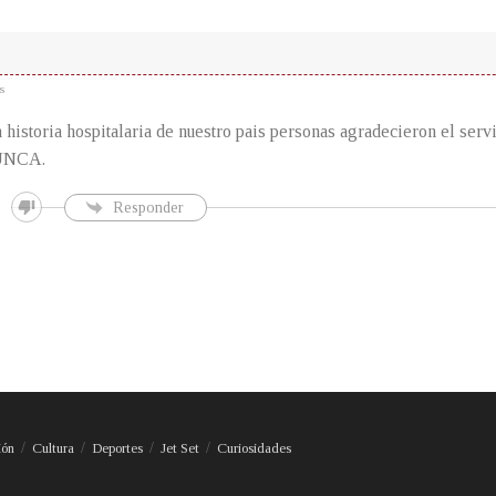
s
 historia hospitalaria de nuestro pais personas agradecieron el serv
NUNCA.
Responder
ión
Cultura
Deportes
Jet Set
Curiosidades