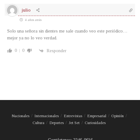
julio
4 años atrás
Solo una señora sin dientes me sale cuando veo este periódico…
mejor ya no lo veo verdad.
0
0
Responder
Nacionales
Internacionales
Entrevistas
Empresarial
Opinión
Cultura
Deportes
Jet Set
Curiosidades