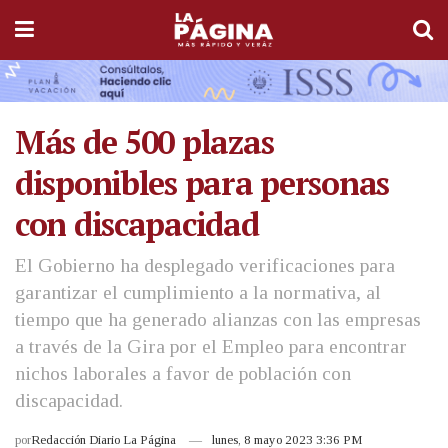
Más de 500 plazas
disponibles para personas
con discapacidad
El Gobierno ha desplegado verificaciones para
garantizar el cumplimiento a la normativa, al
tiempo que ha generado alianzas con las empresas
a través de la Gira por el Empleo para encontrar
nichos laborales a favor de población con
discapacidad.
por
Redacción Diario La Página
lunes, 8 mayo 2023 3:36 PM