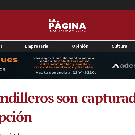
as
Empresarial
Opinión
Cultura
ndilleros son captura
pción
0
M