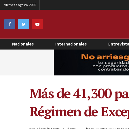
viernes 7 agosto, 2026
Nacionales
Internacionales
Entrevist
Más de 41,300 pa
Régimen de Exce
por
Redacción Diario La Página
lunes, 20 junio 2022 9:47 A