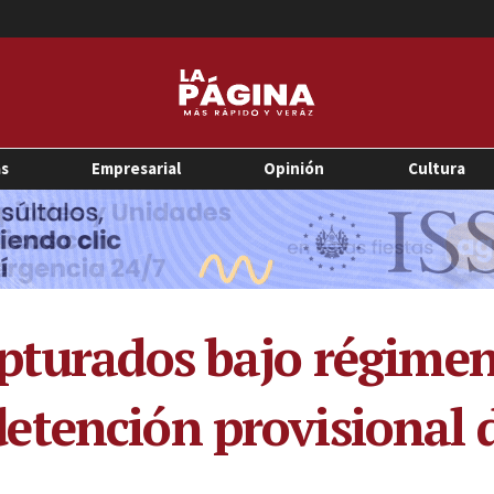
as
Empresarial
Opinión
Cultura
pturados bajo régimen
tención provisional 