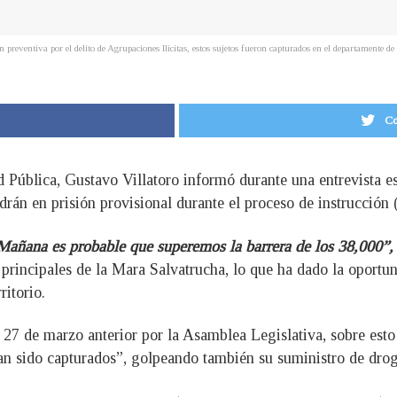
 preventiva por el delito de Agrupaciones Ilícitas, estos sujetos fueron capturados en el departament
Co
ad Pública, Gustavo Villatoro informó durante una entrevista 
án en prisión provisional durante el proceso de instrucción (
añana es probable que superemos la barrera de los 38,000”,
s principales de la Mara Salvatrucha, lo que ha dado la oportu
ritorio.
27 de marzo anterior por la Asamblea Legislativa, sobre esto 
han sido capturados”, golpeando también su suministro de drog