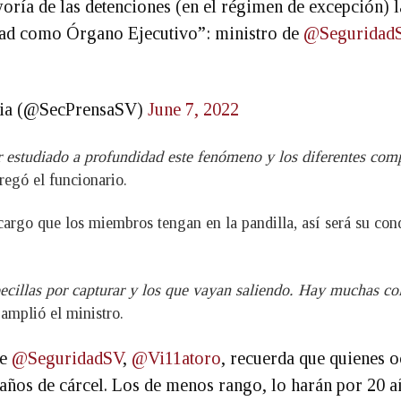
oría de las detenciones (en el régimen de excepción)
lidad como Órgano Ejecutivo”: ministro de
@Seguridad
ncia (@SecPrensaSV)
June 7, 2022
r estudiado a profundidad este fenómeno y los diferentes comp
gregó el funcionario.
cargo que los miembros tengan en la pandilla, así será su con
ecillas por capturar y los que vayan saliendo. Hay muchas co
,
amplió el ministro.
de
@SeguridadSV
,
@Vi11atoro
, recuerda que quienes o
 años de cárcel. Los de menos rango, lo harán por 20 