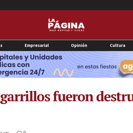
as
Empresarial
Opinión
Cultura
garrillos fueron destr
0
:53 AM