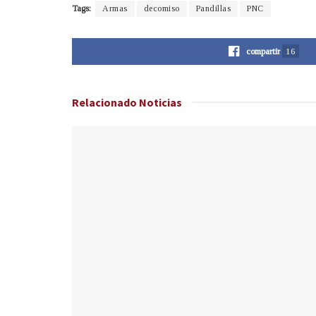
Tags:
Armas
decomiso
Pandillas
PNC
compartir
16
Relacionado
Noticias