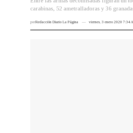
Entre las armas decomisadas figuran un tot
carabinas, 52 ametralladoras y 36 granadas
por
Redacción Diario La Página
viernes, 3 enero 2020 7:34