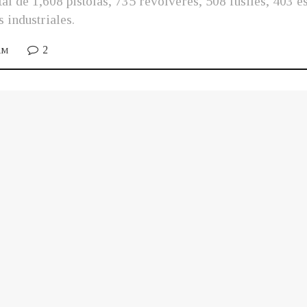
al de 1,608 pistolas, 735 revólveres, 508 fusiles, 403 e
 industriales.
2
 AM