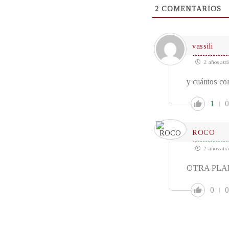
2
COMENTARIOS
vassili
2 años atrá
y cuántos co
1
0
ROCO
2 años atrá
OTRA PLA
0
0