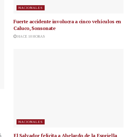
NACIONALES
Fuerte accidente involucra a cinco vehículos en
Caluco, Sonsonate
HACE 10 HORAS
NACIONALES
El Salvador felicita a Abelardo de la Espriella
ó