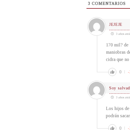
3
COMENTARIOS
JEJEJE
3 años atrá
170 mil? de 
maniobras de
cidra que no
0
-
Soy salva
3 años atrá
Los hijos de
podrán sacar
0
-