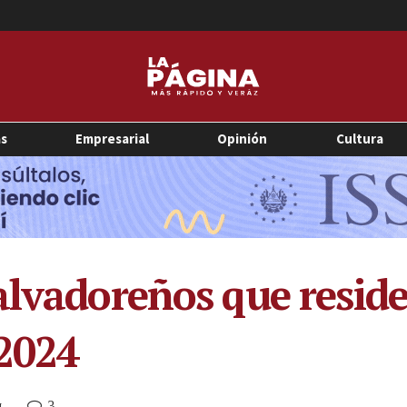
as
Empresarial
Opinión
Cultura
alvadoreños que reside
2024
3
M