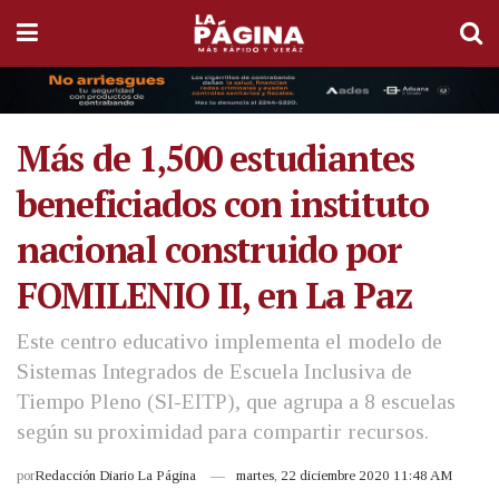
Más de 1,500 estudiantes
beneficiados con instituto
nacional construido por
FOMILENIO II, en La Paz
Este centro educativo implementa el modelo de
Sistemas Integrados de Escuela Inclusiva de
Tiempo Pleno (SI-EITP), que agrupa a 8 escuelas
según su proximidad para compartir recursos.
por
Redacción Diario La Página
martes, 22 diciembre 2020 11:48 AM