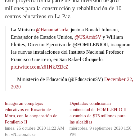
Este proyecto forma parte de una inversión de $16
millones para la construcción y rehabilitación de 10
centros educativos en La Paz.
La Ministra
@HananiaCarla
, junto a Ronald Johnson,
Embajador de Estados Unidos,
@USAmbSV
y William
Pleites, Director Ejecutivo de @FOMILENIOII, inauguran
las nuevas instalaciones del Instituto Nacional Profesor
Francisco Guerrero, en San Rafael Obrajuelo.
pic.twitter.com/z61NkJZBcZ
— Ministerio de Educación (@EducacionSV)
December 22,
2020
Inauguran complejos
Diputados condicionan
educativos en Rosario de
continuidad de FOMILENIO II
Mora, con la cooperación de
a cambio de $75 millones para
Fomilenio II
las alcaldías
lunes, 26 octubre 2020 11:22 AM
miércoles, 9 septiembre 2020 1:56
En «Nacionales»
PM