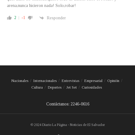
arena,nunca hicieron nada! Solo,robar!
2
-1
Responder
Nacionales
Internacionales
Entrevistas
Empresarial
Opinión
Cultura
Deportes
Jet Set
Curiosidades
Contáctanos: 2246-0616
© 2024 Diario La Página - Noticias de El Salvador