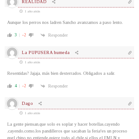
REALIDAD
1 año atrás
Aunque los perros nos ladren Sancho avanzamos a paso lento.
3
-2
Responder
La PUPUSERA humeda
1 año atrás
Resentidas? Jajaja, más bien desterrados. Obligados a salir.
4
-2
Responder
Dago
1 año atrás
La gente piensan,que solo es soplar y hacer botellas,cayendo
,cayendo,como,los pandilleros que sacaban la feria!es un proceso
quel chino no entiende,quiere todo al chile,si ellos el FMLN y