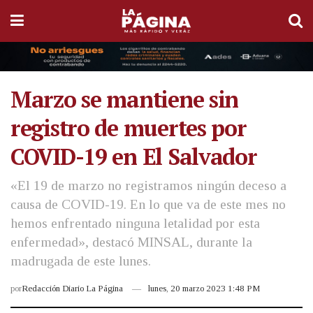
Marzo se mantiene sin
registro de muertes por
COVID-19 en El Salvador
«El 19 de marzo no registramos ningún deceso a
causa de COVID-19. En lo que va de este mes no
hemos enfrentado ninguna letalidad por esta
enfermedad», destacó MINSAL, durante la
madrugada de este lunes.
por
Redacción Diario La Página
lunes, 20 marzo 2023 1:48 PM