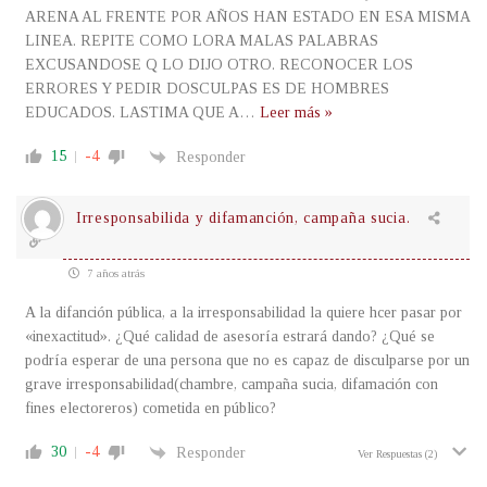
ARENA AL FRENTE POR AÑOS HAN ESTADO EN ESA MISMA
LINEA. REPITE COMO LORA MALAS PALABRAS
EXCUSANDOSE Q LO DIJO OTRO. RECONOCER LOS
ERRORES Y PEDIR DOSCULPAS ES DE HOMBRES
EDUCADOS. LASTIMA QUE A
…
Leer más »
15
-4
Responder
Irresponsabilida y difamanción, campaña sucia.
7 años atrás
A la difanción pública, a la irresponsabilidad la quiere hcer pasar por
«inexactitud». ¿Qué calidad de asesoría estrará dando? ¿Qué se
podría esperar de una persona que no es capaz de disculparse por un
grave irresponsabilidad(chambre, campaña sucia, difamación con
fines electoreros) cometida en público?
30
-4
Responder
Ver Respuestas
(2)