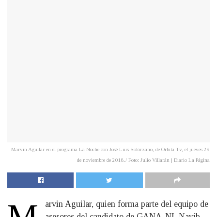
Marvin Aguilar en el programa La Noche con José Luis Solórzano, de Órbita Tv, el jueves 29
de noviembre de 2018./ Foto: Julio Villarán | Diario La Página
M
arvin Aguilar, quien forma parte del equipo de
asesores del candidato de GANA-NI, Nayib