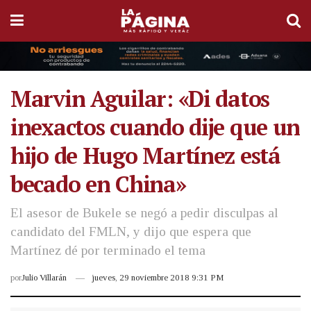
Marvin Aguilar: «Di datos
inexactos cuando dije que un
hijo de Hugo Martínez está
becado en China»
El asesor de Bukele se negó a pedir disculpas al
candidato del FMLN, y dijo que espera que
Martínez dé por terminado el tema
por
Julio Villarán
jueves, 29 noviembre 2018 9:31 PM