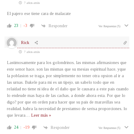
7 años atrás
El pajero ese tiene cara de malacate
23
-3
Responder
Ver Respuestas
(5)
Rick
7 años atrás
Lastimosamente para los golondrinos, las mismas afirmasiones que
este senor hace, son las mismas que su mesias espiritual hace, yque
la poblasion se traga, por simplemente no tener otra opsion al ir a
las urnas. Bukele para mi es un tipejo, un sabelo todo que en
relaidad no tiene ni idea de el daño que le causara a este pais cuando
lo endeude mas haya de las cachas, a donde ahora esta. Por que lo
digo? por que en orden para hacer que su pais de maravillas sea
realidad, habra la necesidad de prestamso de serisa proporciones, lo
que levara
…
Leer más »
24
-19
Responder
Ver Respuestas
(5)