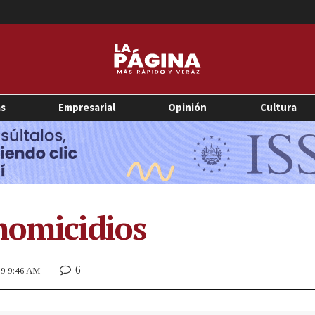
as
Empresarial
Opinión
Cultura
homicidios
6
019 9:46 AM