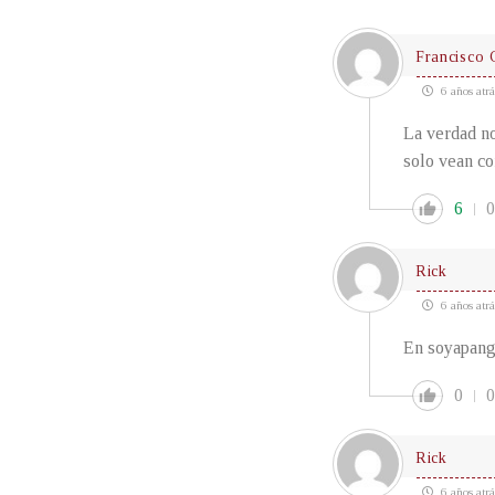
Francisco 
6 años atrá
La verdad no
solo vean c
6
0
Rick
6 años atrá
En soyapango
0
0
Rick
6 años atrá