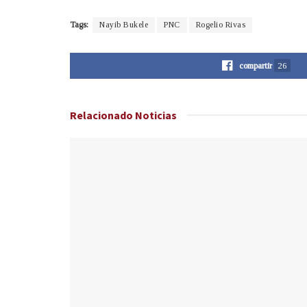
Tags:
Nayib Bukele
PNC
Rogelio Rivas
compartir
26
Relacionado
Noticias