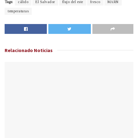
Tags:
cálido
El Salvador
flujo del este
fresco
MARN
temperaturas
Relacionado
Noticias