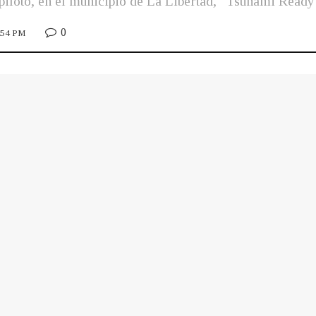
o piloto, en el municipio de La Libertad, “Tsunami Ready
0
3:54 PM