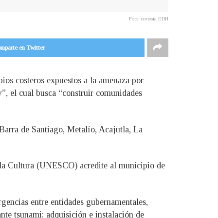
Foto: cortesía EDH
mparte en Twitter
os costeros expuestos a la amenaza por
dy”, el cual busca “construir comunidades
Barra de Santiago, Metalío, Acajutla, La
y la Cultura (UNESCO) acredite al municipio de
rgencias entre entidades gubernamentales,
te tsunami; adquisición e instalación de