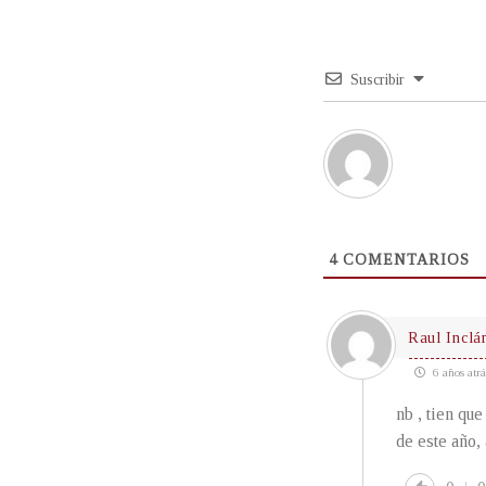
Suscribir
4
COMENTARIOS
Raul Inclá
6 años atrá
nb , tien qu
de este año, 