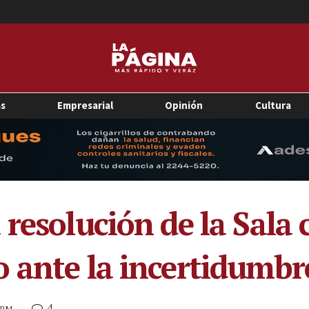
as
Empresarial
Opinión
Cultura
 resolución de la Sala
 ante la incertidumbre
4
4 PM