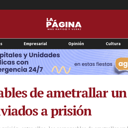
as
Empresarial
Opinión
Cultura
bles de ametrallar un
viados a prisión