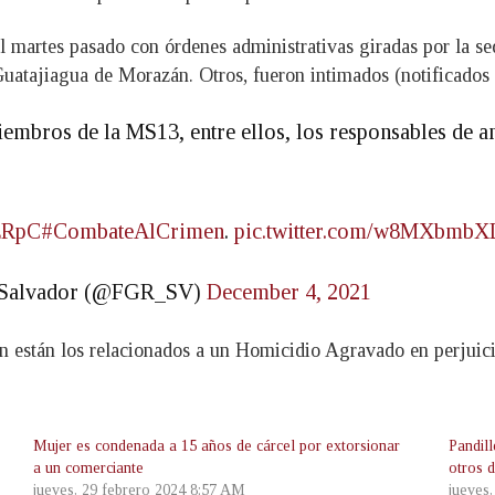
l martes pasado con órdenes administrativas giradas por la se
atajiagua de Morazán. Otros, fueron intimados (notificados de
mbros de la MS13, entre ellos, los responsables de a
YzRpC
#CombateAlCrimen
.
pic.twitter.com/w8MXbmbX
El Salvador (@FGR_SV)
December 4, 2021
ién están los relacionados a un Homicidio Agravado en perjuic
Mujer es condenada a 15 años de cárcel por extorsionar
Pandil
a un comerciante
otros d
jueves, 29 febrero 2024 8:57 AM
jueves