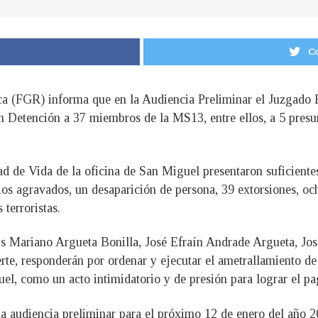
Co
ica (FGR) informa que en la Audiencia Preliminar el Juzgado 
n Detención a 37 miembros de la MS13, entre ellos, a 5 presu
ad de Vida de la oficina de San Miguel presentaron suficiente
os agravados, un desaparición de persona, 39 extorsiones, och
 terroristas.
is Mariano Argueta Bonilla, José Efraín Andrade Argueta, Jo
te, responderán por ordenar y ejecutar el ametrallamiento de 
l, como un acto intimidatorio y de presión para lograr el pag
la audiencia preliminar para el próximo 12 de enero del año 20