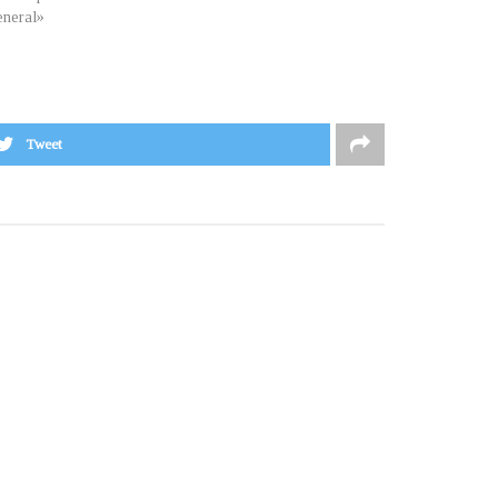
neral»
Tweet