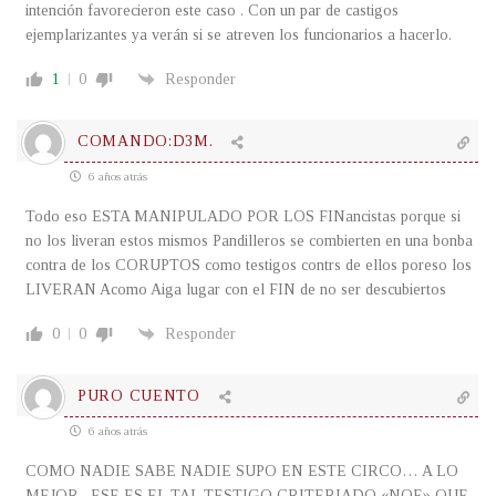
intención favorecieron este caso . Con un par de castigos
ejemplarizantes ya verán si se atreven los funcionarios a hacerlo.
1
0
Responder
COMANDO:D3M.
6 años atrás
Todo eso ESTA MANIPULADO POR LOS FINancistas porque si
no los liveran estos mismos Pandilleros se combierten en una bonba
contra de los CORUPTOS como testigos contrs de ellos poreso los
LIVERAN Acomo Aiga lugar con el FIN de no ser descubiertos
0
0
Responder
PURO CUENTO
6 años atrás
COMO NADIE SABE NADIE SUPO EN ESTE CIRCO… A LO
MEJOR , ESE ES EL TAL TESTIGO CRITERIADO «NOE» QUE