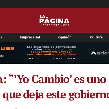
as
Empresarial
Opinión
Cultura
: “’Yo Cambio’ es uno
que deja este gobierno