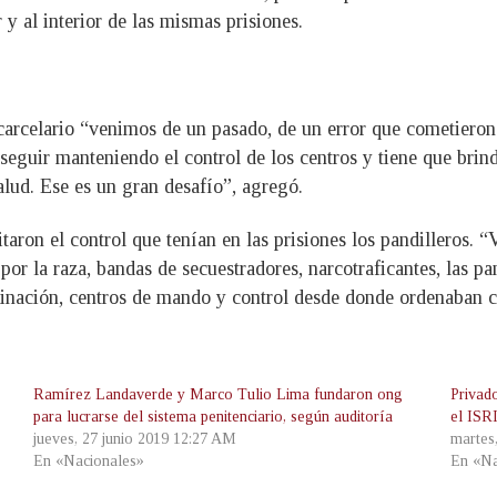
 y al interior de las mismas prisiones.
arcelario “venimos de un pasado, de un error que cometieron a
eguir manteniendo el control de los centros y tiene que brinda
alud. Ese es un gran desafío”, agregó.
taron el control que tenían en las prisiones los pandilleros. “
por la raza, bandas de secuestradores, narcotraficantes, las p
inación, centros de mando y control desde donde ordenaban cr
Ramírez Landaverde y Marco Tulio Lima fundaron ong
Privad
para lucrarse del sistema penitenciario, según auditoría
el ISR
jueves, 27 junio 2019 12:27 AM
martes
En «Nacionales»
En «Na