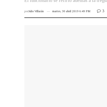
El funcionario se refirió además a la treg
3
por
Julio Villarán
martes, 30 abril 2019 6:49 PM