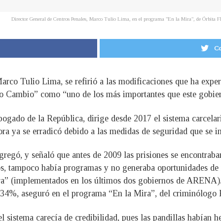
Director General de Centros Penales, Marco Tulio Lima, en el programa "En la Mira", de Órbita
Co
Marco Tulio Lima, se refirió a las modificaciones que ha expe
Yo Cambio” como “uno de los más importantes que este gobier
ogado de la República, dirige desde 2017 el sistema carcelari
ahora ya se erradicó debido a las medidas de seguridad que se 
agregó, y señaló que antes de 2009 las prisiones se encontrab
ios, tampoco había programas y no generaba oportunidades de r
” (implementados en los últimos dos gobiernos de ARENA). 
34%, aseguró en el programa “En la Mira”, del criminólogo R
 sistema carecía de credibilidad, pues las pandillas habían h