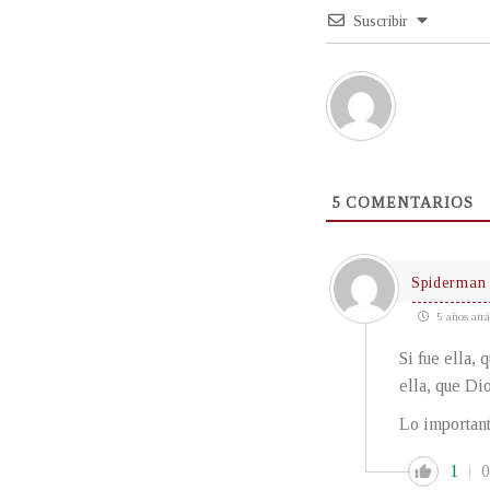
Suscribir
5
COMENTARIOS
Spiderman
5 años atrá
Si fue ella, 
ella, que Dio
Lo important
1
0