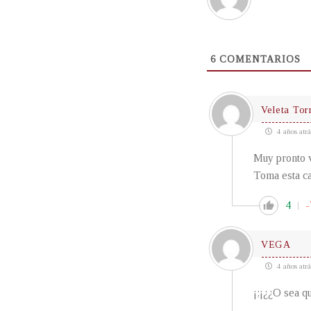
6
COMENTARIOS
Veleta Tor
4 años atrá
Muy pronto v
Toma esta ca
4
-
VEGA
4 años atrá
¡;¡¿¿O sea q