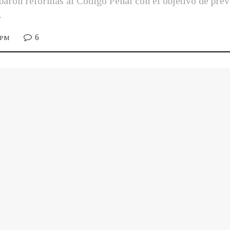
baron reformas al Código Penal con el objetivo de prev
.
6
5 PM