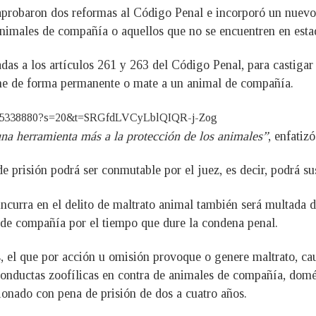
 aprobaron dos reformas al Código Penal e incorporó un nuevo
animales de compañía o aquellos que no se encuentren en esta
das a los artículos 261 y 263 del Código Penal, para castigar
ione de forma permanente o mate a un animal de compañía.
56105338880?s=20&t=SRGfdLVCyLblQIQR-j-Zog
na herramienta más a la protección de los animales”
, enfatiz
 prisión podrá ser conmutable por el juez, es decir, podrá sust
curra en el delito de maltrato animal también será multada de
 de compañía por el tiempo que dure la condena penal.
, el que por acción u omisión provoque o genere maltrato, cau
conductas zoofílicas en contra de animales de compañía, domés
ionado con pena de prisión de dos a cuatro años.